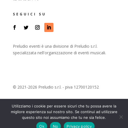
SEGUICI SU
Preludio eventi è una divisione di Preludio s.r.l.
specializzata nell'organizzazione di eventi musicali.
© 2021-2026 Preludio s.r.l. - piva 12700120152
Privacy
|
Credits
Utilizziamo i cookie per essere sicuri che tu possa avere la
migliore esperienza sul nostro sito. Se continui ad utilizzare
questo sito noi assumiamo che tu ne sia felice.
Ok
No
Privacy policy