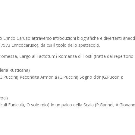
o Enrico Caruso attraverso introduzioni biografiche e divertenti ane
573 Enricocaruso), da cui il titolo dello spettacolo.
promessa, Largo al Factotum) Romanza di Tosti (tratta dal repertorio 
lleria Rusticana)
G.Puccini) Recondita Armonia (G.Puccini) Sogno d’or (G.Puccini);
voci)
ulì Funiculà, O sole mio) In un palco della Scala (P.Garinei, A.Giovan