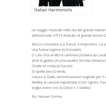
Italian Harmonists
Un viaggio musicale nella vita del grande Maestr
dell’asteroide 37573 dedicato al grande tenore (37
Blocco rossiniano (La Danza, Il rimprovero, La 
Una furtiva lagrima (G.Donizetti)
O Lola ch’ai di latti la cammisa (Siciliana da Cava
Vesti la giubba (R.Leoncavallo) Vecchia Zimarra (
Ch’ella mi creda (G.Puccini)
Di quella pira (G.Verdi)
Caruso (L.Dalla, armonizzazione originale per 5 
Medley di canzoni napoletane (Core ‘ngrato, Funic
Voglio vivere così (G.D’Anzi e T.Manlio)
Bis: Nessun Dorma