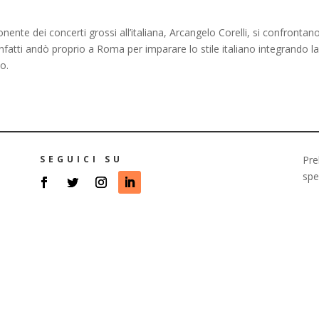
nte dei concerti grossi all’italiana, Arcangelo Corelli, si confrontan
nfatti andò proprio a Roma per imparare lo stile italiano integrando l
o.
SEGUICI SU
Pre
spe