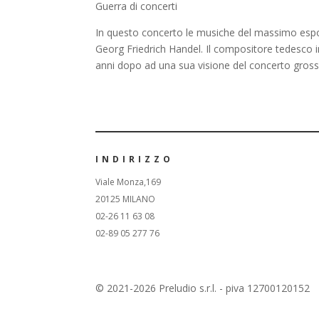
Guerra di concerti
In questo concerto le musiche del massimo espone
Georg Friedrich Handel. Il compositore tedesco i
anni dopo ad una sua visione del concerto gross
INDIRIZZO
Viale Monza,169
20125 MILANO
02-26 11 63 08
02-89 05 277 76
© 2021-2026 Preludio s.r.l. - piva 12700120152